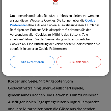
zusammen ein „soziales Zentrum“, das den sich
ändernden demografischen Entwicklungen in der
Gesellschaft Rechnung trägt.
Um Ihnen ein optimales Benutzererlebnis zu bieten, verwenden
wir auf dieser Webseite Cookies. Sie können über die
Cookie
Der ambulante Pflegedienst leistet das komplette
Präferenzen
Ihre aktuelle Cookie Auswahl anpassen. Durch das
Betätigen des Buttons "Alle akzeptieren" stimmen Sie der
Pflegeangebot - von der Familien- bis hin zur
Verwendung aller Cookies zu. Mithilfe des Buttons "Alle
Außerklinischen Intensivpflege. Die Tagespflege bietet
ablehnen" lehnen Sie der Verwendung nicht erforderlicher
Cookies ab. Eine Auflistung der verwendeten Cookies finden Sie
neben der professionellen Pflege und
ebenfalls in unseren Cookie Präferenzen.
gerontopsychiatrischen Betreuung Entlastung für
pflegende Angehörige. Bei der Betreuung der Gäste
Alle akzeptieren
Alle ablehnen
steht die Beschäftigung mit den Menschen im
Vordergrund - ganz im Sinne ganzheitlicher Pflege für
Körper und Seele. Mit Angeboten vom
Gedächtnistraining über Gesellschaftsspiele,
gemeinsames Kochen und Backen bis hin zu kleineren
Ausflügen holen Tagespflegeleiterin Ingrid Lamprecht
und ihre Mitarbeiterinnen die Gäste aus drohender