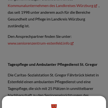
Kommunalunternehmen des Landkreises Würzburg
,
das seit 1998 unter anderem auch für die Bereiche
Gesundheit und Pflege im Landkreis Würzburg
zuständig ist.
Den Ansprechpartner finden Sie unter:
www.seniorenzentrum-estenfeld.info
Tagespflege und Ambulanter Pflegedienst St. Gregor
Die Caritas-Sozialstation St. Gregor Fährbrück bietet in
Estenfeld einen ambulanten Pflegedienst und eine
Tagespflege, die sich mit 25 Plätzen in unmittelbarer
Nachbarschaft zu den Senioreneinrichtungen des
Landkreises befindet. Diese beiden Einrichtungen bilden