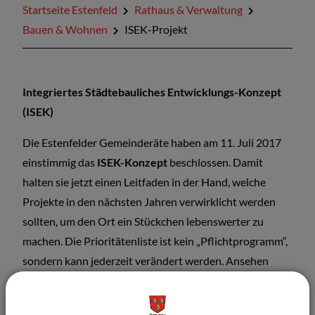
Startseite Estenfeld
Rathaus & Verwaltung
Mitteilungsblatt
Bauen & Wohnen
ISEK-Projekt
Integriertes Städtebauliches Entwicklungs-Konzept
(ISEK)
Die Estenfelder Gemeinderäte haben am 11. Juli 2017
einstimmig das
ISEK-Konzept
beschlossen. Damit
halten sie jetzt einen Leitfaden in der Hand, welche
Projekte in den nächsten Jahren verwirklicht werden
sollten, um den Ort ein Stückchen lebenswerter zu
machen. Die Prioritätenliste ist kein „Pflichtprogramm“,
sondern kann jederzeit verändert werden. Ansehen
können Sie sich die Liste
hier.
Das Büro Schlicht Lamprecht Schröder hat eine