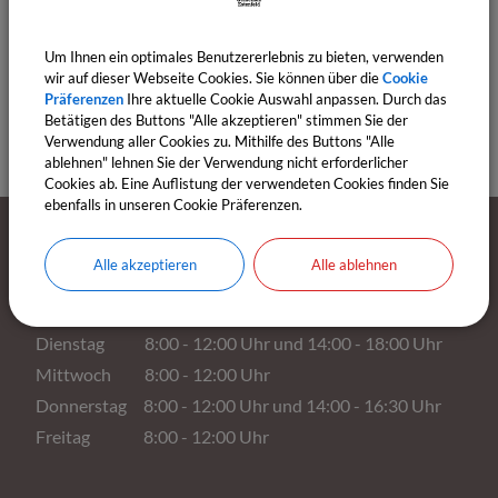
Broschüre erstellt, in der alles Wissenswerte zum ISEK-
Konzept ausführlich zusammengefasst ist. Wer
Um Ihnen ein optimales Benutzererlebnis zu bieten, verwenden
wir auf dieser Webseite Cookies. Sie können über die
Cookie
Interesse daran hat, kann sie sich
hier
anschauen.
Präferenzen
Ihre aktuelle Cookie Auswahl anpassen. Durch das
Betätigen des Buttons "Alle akzeptieren" stimmen Sie der
Verwendung aller Cookies zu. Mithilfe des Buttons "Alle
ablehnen" lehnen Sie der Verwendung nicht erforderlicher
Cookies ab. Eine Auflistung der verwendeten Cookies finden Sie
ebenfalls in unseren Cookie Präferenzen.
Öffnungszeiten
Alle akzeptieren
Alle ablehnen
Montag 8:00 - 12:00 Uhr
Dienstag 8:00 - 12:00 Uhr und 14:00 - 18:00 Uhr
Mittwoch 8:00 - 12:00 Uhr
Donnerstag 8:00 - 12:00 Uhr und 14:00 - 16:30 Uhr
Freitag 8:00 - 12:00 Uhr