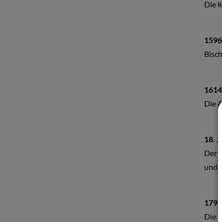
Die K
1596
Bisch
1614
Die A
18. J
Der H
und d
1796
Die S