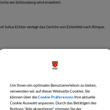
irche am Schlossberg wird erweitert.
of Julius Echter verlegt das Gericht von Estenfeld nach Rimpar.
lte Kirche (in ihrer heutigen Gestalt) wird neu errichtet.
h.
ofbildhauermeister Johann Peter Wagner fertigt für die Estenfel
ie beiden Seitenaltäre.
Um Ihnen ein optimales Benutzererlebnis zu bieten,
verwenden wir auf dieser Webseite Cookies. Sie
können über die
Cookie Präferenzen
Ihre aktuelle
Cookie Auswahl anpassen. Durch das Betätigen des
chlacht vor Würzburg findet statt.
Buttons "Alle akzeptieren" stimmen Sie der