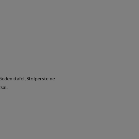
Gedenktafel, Stolpersteine
sal.