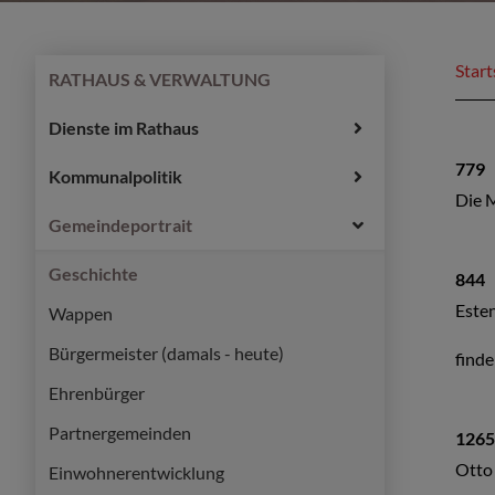
Start
RATHAUS & VERWALTUNG
Dienste im Rathaus
779
Kommunalpolitik
Die 
Gemeindeportrait
Geschichte
844
Esten
Wappen
Bürgermeister (damals - heute)
finde
Ehrenbürger
Partnergemeinden
1265
Otto
Einwohnerentwicklung