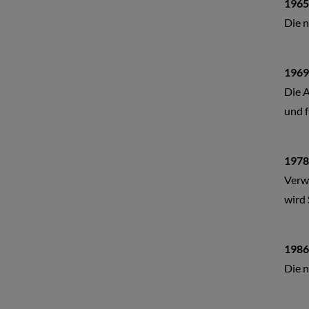
1965
Die n
1969
Die 
und f
1978
Verw
wird 
1986
Die n