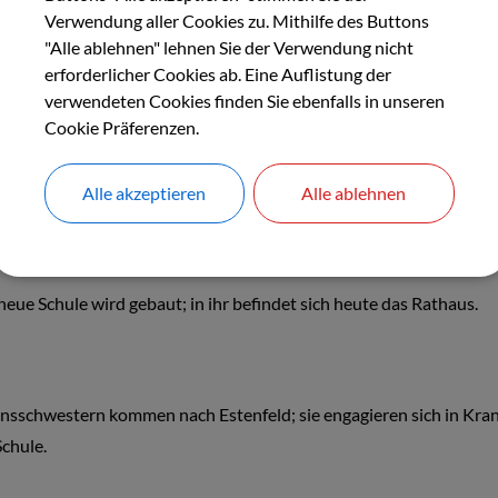
Verwendung aller Cookies zu. Mithilfe des Buttons
"Alle ablehnen" lehnen Sie der Verwendung nicht
erforderlicher Cookies ab. Eine Auflistung der
arisation: Das Hochstift und die Kartause verlieren auch hier ihre
verwendeten Cookies finden Sie ebenfalls in unseren
Cookie Präferenzen.
feld wird bayerisch.
Alle akzeptieren
Alle ablehnen
neue Schule wird gebaut; in ihr befindet sich heute das Rathaus.
nsschwestern kommen nach Estenfeld; sie engagieren sich in Kra
chule.