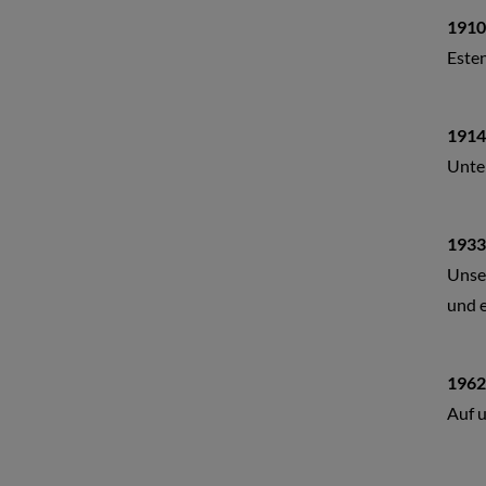
1910
Esten
1914
Unter
1933
Unser
und e
1962
Auf 