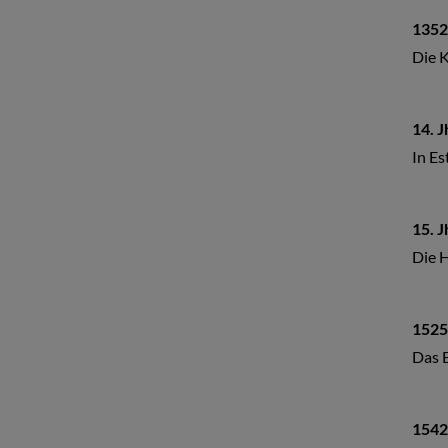
1352
Die K
14. J
In Es
15. J
Die H
1525
Das E
1542