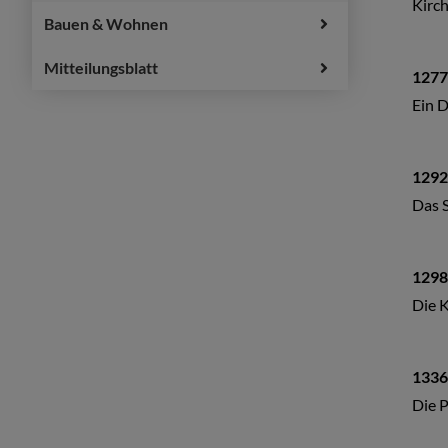
Kirc
Bauen & Wohnen
Mitteilungsblatt
1277
Ein D
1292
Das S
1298
Die K
1336
Die P